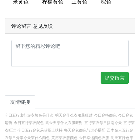
米黄色
柠檬黄色
土黄色
棕色
评论留言 意见反馈
提交留言
友情链接
今日五行出行穿衣颜色是什么
明天穿什么衣服最旺财
今日穿搭颜色
今日穿衣
运势
今日五行穿衣配色
鼠今天穿什么衣服旺财
五行穿衣每日指南今天
五行穿
衣旺运
今日五行穿衣易获贤士扶持
每天穿衣颜色与运势搭配
乙木命人五行穿
衣每日分享今天穿什么颜色
黄历穿衣服颜色
今日幸运颜色衣服
明天五行色穿