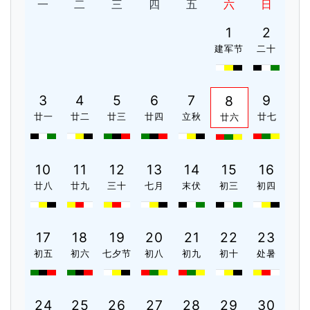
一
二
三
四
五
六
日
1
2
建军节
二十
3
4
5
6
7
9
8
廿一
廿二
廿三
廿四
立秋
廿七
廿六
10
11
12
13
14
15
16
廿八
廿九
三十
七月
末伏
初三
初四
17
18
19
20
21
22
23
初五
初六
七夕节
初八
初九
初十
处暑
24
25
26
27
28
29
30