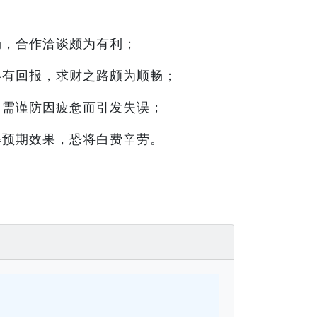
畅，合作洽谈颇为有利；
终有回报，求财之路颇为顺畅；
，需谨防因疲惫而引发失误；
得预期效果，恐将白费辛劳。