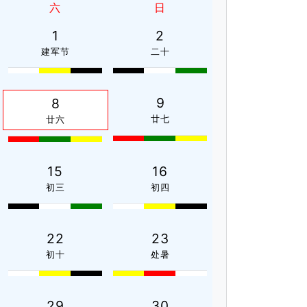
六
日
1
2
建军节
二十
9
8
廿七
廿六
15
16
初三
初四
22
23
初十
处暑
29
30