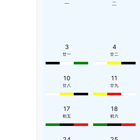
一
二
3
4
廿一
廿二
10
11
廿八
廿九
17
18
初五
初六
24
25