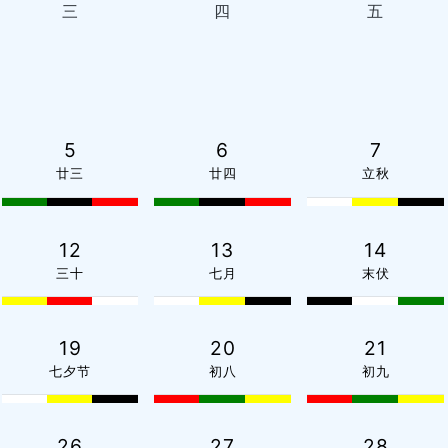
三
四
五
5
6
7
廿三
廿四
立秋
12
13
14
三十
七月
末伏
19
20
21
七夕节
初八
初九
26
27
28