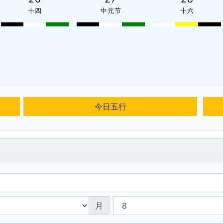
十四
中元节
十六
今日五行
月