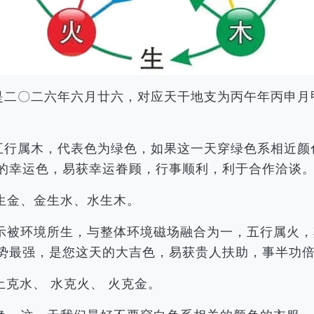
历是二〇二六年六月廿六，对应天干地支为丙午年丙申
，五行属木，代表色为绿色，如果这一天穿绿色系相近
的幸运色，易获幸运眷顾，行事顺利，利于合作洽谈
生金、金生水、水生木。
示被环境所生，与整体环境磁场融合为一，五行属火，
势最强，是您这天的大吉色，易获贵人扶助，事半功
土克水、 水克火、 火克金。