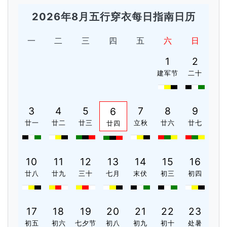
2026年8月五行穿衣每日指南日历
一
二
三
四
五
六
日
1
2
建军节
二十
3
4
5
7
8
9
6
廿一
廿二
廿三
立秋
廿六
廿七
廿四
10
11
12
13
14
15
16
廿八
廿九
三十
七月
末伏
初三
初四
17
18
19
20
21
22
23
初五
初六
七夕节
初八
初九
初十
处暑