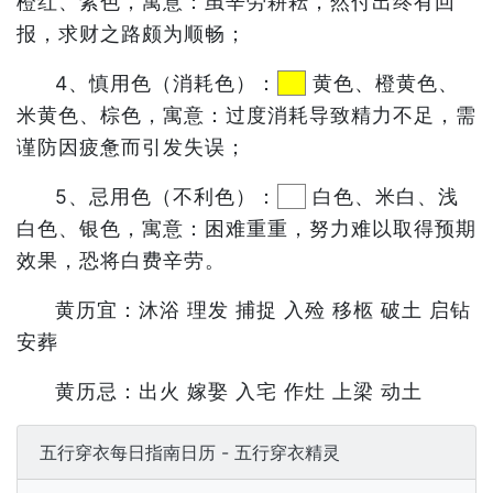
橙红、紫色，寓意：虽辛劳耕耘，然付出终有回
报，求财之路颇为顺畅；
4、慎用色（消耗色）：
黄色、橙黄色、
米黄色、棕色，寓意：过度消耗导致精力不足，需
谨防因疲惫而引发失误；
5、忌用色（不利色）：
白色、米白、浅
白色、银色，寓意：困难重重，努力难以取得预期
效果，恐将白费辛劳。
黄历宜：沐浴 理发 捕捉 入殓 移柩 破土 启钻
安葬
黄历忌：出火 嫁娶 入宅 作灶 上梁 动土
五行穿衣每日指南日历 - 五行穿衣精灵