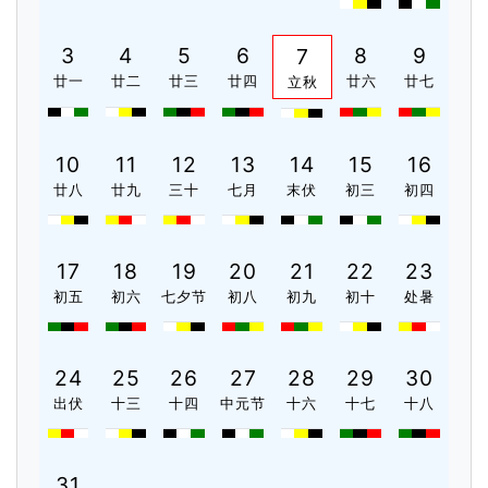
3
4
5
6
8
9
7
廿一
廿二
廿三
廿四
廿六
廿七
立秋
10
11
12
13
14
15
16
廿八
廿九
三十
七月
末伏
初三
初四
17
18
19
20
21
22
23
初五
初六
七夕节
初八
初九
初十
处暑
24
25
26
27
28
29
30
出伏
十三
十四
中元节
十六
十七
十八
31