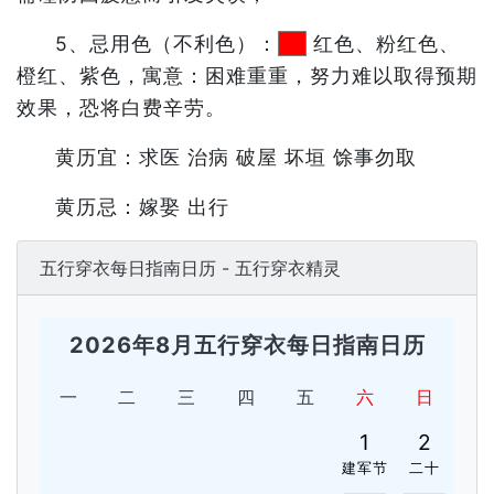
5、忌用色（不利色）：
红色、粉红色、
橙红、紫色，寓意：困难重重，努力难以取得预期
效果，恐将白费辛劳。
黄历宜：求医 治病 破屋 坏垣 馀事勿取
黄历忌：嫁娶 出行
五行穿衣每日指南日历 - 五行穿衣精灵
2026年8月五行穿衣每日指南日历
一
二
三
四
五
六
日
1
2
建军节
二十