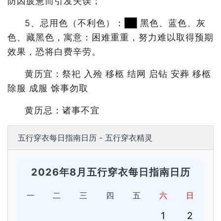
防因疲惫而引发失误；
5、忌用色（不利色）：
黑色、蓝色、灰
色、藏黑色，寓意：困难重重，努力难以取得预期
效果，恐将白费辛劳。
黄历宜：祭祀 入殓 移柩 结网 启钻 安葬 移柩
除服 成服 馀事勿取
黄历忌：诸事不宜
五行穿衣每日指南日历 - 五行穿衣精灵
2026年8月五行穿衣每日指南日历
一
二
三
四
五
六
日
1
2