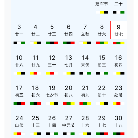
建军节
二十
3
4
5
6
7
8
9
廿一
廿二
廿三
廿四
立秋
廿六
廿七
10
11
12
13
14
15
16
廿八
廿九
三十
七月
末伏
初三
初四
17
18
19
20
21
22
23
初五
初六
七夕节
初八
初九
初十
处暑
24
25
26
27
28
29
30
出伏
十三
十四
中元节
十六
十七
十八