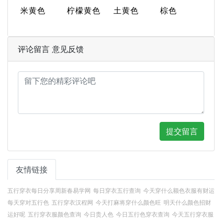
米黄色
柠檬黄色
土黄色
棕色
评论留言 意见反馈
提交留言
友情链接
五行穿衣每日分享周新春易学网
每日穿衣五行查询
今天穿什么额色衣服有财运
每天穿对五行色
五行穿衣汉程网
今天打麻将穿什么颜色旺
明天什么颜色招财
运好呢
五行穿衣服颜色查询
今日贵人色
今日五行色穿衣查询
今天五行穿衣服