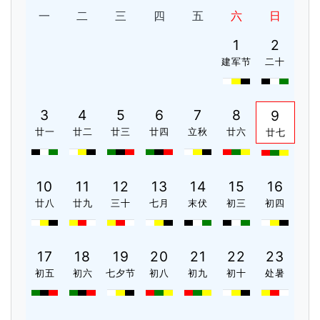
一
二
三
四
五
六
日
1
2
建军节
二十
3
4
5
6
7
8
9
廿一
廿二
廿三
廿四
立秋
廿六
廿七
10
11
12
13
14
15
16
廿八
廿九
三十
七月
末伏
初三
初四
17
18
19
20
21
22
23
初五
初六
七夕节
初八
初九
初十
处暑