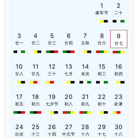
1
2
建军节
二十
3
4
5
6
7
8
9
廿一
廿二
廿三
廿四
立秋
廿六
廿七
10
11
12
13
14
15
16
廿八
廿九
三十
七月
末伏
初三
初四
17
18
19
20
21
22
23
初五
初六
七夕节
初八
初九
初十
处暑
24
25
26
27
28
29
30
出伏
十三
十四
中元节
十六
十七
十八