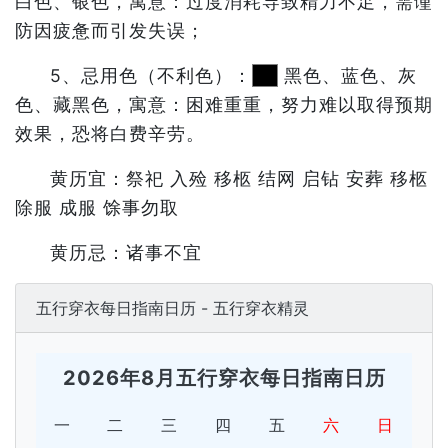
白色、银色，寓意：过度消耗导致精力不足，需谨
防因疲惫而引发失误；
5、忌用色（不利色）：
黑色、蓝色、灰
色、藏黑色，寓意：困难重重，努力难以取得预期
效果，恐将白费辛劳。
黄历宜：祭祀 入殓 移柩 结网 启钻 安葬 移柩
除服 成服 馀事勿取
黄历忌：诸事不宜
五行穿衣每日指南日历 - 五行穿衣精灵
2026年8月五行穿衣每日指南日历
一
二
三
四
五
六
日