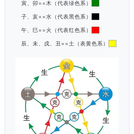
寅、卯==木（代表绿色系）
子、亥==水（代表黑色系）
午、巳==火（代表红色系）
辰、未、戌、丑==土（表黄色系）