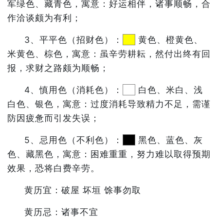
军绿色、藏青色，寓意：好运相伴，诸事顺畅，合
作洽谈颇为有利；
3、平平色（招财色）：
黄色、橙黄色、
米黄色、棕色，寓意：虽辛劳耕耘，然付出终有回
报，求财之路颇为顺畅；
4、慎用色（消耗色）：
白色、米白、浅
白色、银色，寓意：过度消耗导致精力不足，需谨
防因疲惫而引发失误；
5、忌用色（不利色）：
黑色、蓝色、灰
色、藏黑色，寓意：困难重重，努力难以取得预期
效果，恐将白费辛劳。
黄历宜：破屋 坏垣 馀事勿取
黄历忌：诸事不宜