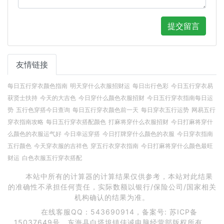
提交留言
友情链接
每日五行穿衣颜色指南
明天穿什么衣服招财运
每日出行色彩
今日五行穿衣易
获贤士扶持
今天的大吉色
今日穿什么颜色衣服招财
今日五行穿衣指南每日运
势
五行色穿搭今日查询
每日五行穿衣颜色前一天
每日穿衣五行运势
网易五行
穿衣指南攻略
每日五行穿衣搭配颜色
打麻将穿什么衣服招财
今日打麻将穿什
么颜色的衣服运气好
今日幸运穿搭
今日打牌穿什么颜色的衣服
今日穿衣指南
五行颜色
今天穿衣服的吉祥色
穿五行衣穿衣指南
今日打麻将穿什么颜色最旺
财运
白色衣服五行穿衣搭配
本站中所有的计算器的计算结果仅供参考，本站对此结果
的准确性不承担任何责任，实际数额以银行/保险公司/国家相关
机构确认的结果为准。
在线客服QQ：543690914，备案号:
苏ICP备
15037649号
。东海县白塔埠镇佳诚电脑经营部版权所有。