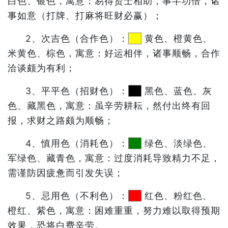
白色、银色，寓意：易得贤士相助，事半功倍，诸
事如意（打牌、打麻将旺财必赢）；
2、次吉色（合作色）：
黄色、橙黄色、
米黄色、棕色，寓意：好运相伴，诸事顺畅，合作
洽谈颇为有利；
3、平平色（招财色）：
黑色、蓝色、灰
色、藏黑色，寓意：虽辛劳耕耘，然付出终有回
报，求财之路颇为顺畅；
4、慎用色（消耗色）：
绿色、淡绿色、
军绿色、藏青色，寓意：过度消耗导致精力不足，
需谨防因疲惫而引发失误；
5、忌用色（不利色）：
红色、粉红色、
橙红、紫色，寓意：困难重重，努力难以取得预期
效果，恐将白费辛劳。