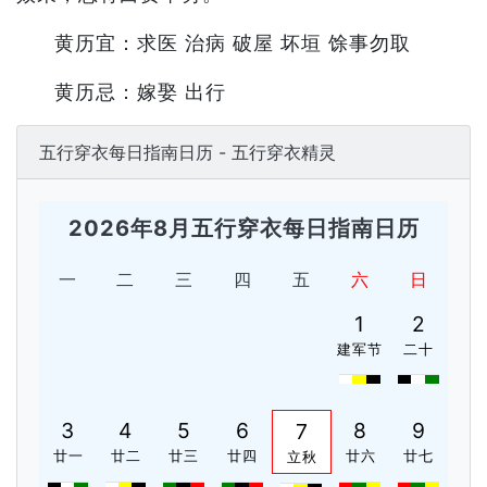
黄历宜：求医 治病 破屋 坏垣 馀事勿取
黄历忌：嫁娶 出行
五行穿衣每日指南日历 - 五行穿衣精灵
2026年8月五行穿衣每日指南日历
一
二
三
四
五
六
日
1
2
建军节
二十
3
4
5
6
8
9
7
廿一
廿二
廿三
廿四
廿六
廿七
立秋