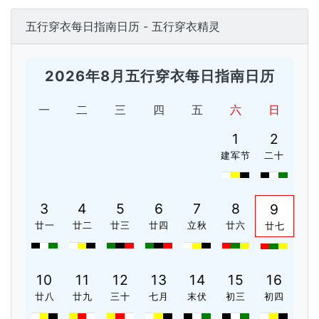
五行穿衣每日指南日历 - 五行穿衣精灵
2026年8月五行穿衣每日指南日历
一
二
三
四
五
六
日
1
2
建军节
二十
3
4
5
6
7
8
9
廿一
廿二
廿三
廿四
立秋
廿六
廿七
10
11
12
13
14
15
16
廿八
廿九
三十
七月
末伏
初三
初四