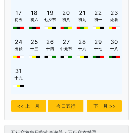
17
18
19
20
21
22
23
初五
初六
七夕节
初八
初九
初十
处暑
24
25
26
27
28
29
30
出伏
十三
十四
中元节
十六
十七
十八
31
十九
<< 上一月
今日五行
下一月 >>
五行穿衣每日指南查询器 - 五行穿衣精灵