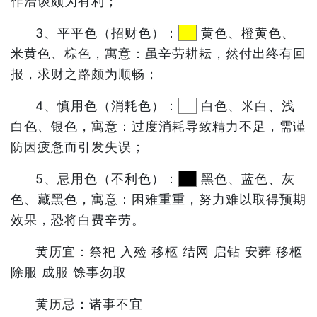
作洽谈颇为有利；
3、平平色（招财色）：
黄色、橙黄色、
米黄色、棕色，寓意：虽辛劳耕耘，然付出终有回
报，求财之路颇为顺畅；
4、慎用色（消耗色）：
白色、米白、浅
白色、银色，寓意：过度消耗导致精力不足，需谨
防因疲惫而引发失误；
5、忌用色（不利色）：
黑色、蓝色、灰
色、藏黑色，寓意：困难重重，努力难以取得预期
效果，恐将白费辛劳。
黄历宜：祭祀 入殓 移柩 结网 启钻 安葬 移柩
除服 成服 馀事勿取
黄历忌：诸事不宜