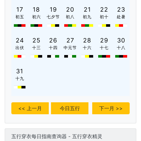
17
18
19
20
21
22
23
初五
初六
七夕节
初八
初九
初十
处暑
24
25
26
27
28
29
30
出伏
十三
十四
中元节
十六
十七
十八
31
十九
<< 上一月
今日五行
下一月 >>
五行穿衣每日指南查询器 - 五行穿衣精灵