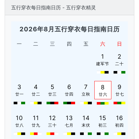
五行穿衣每日指南日历 - 五行穿衣精灵
2026年8月五行穿衣每日指南日历
一
二
三
四
五
六
日
1
2
建军节
二十
3
4
5
6
7
9
8
廿一
廿二
廿三
廿四
立秋
廿七
廿六
10
11
12
13
14
15
16
廿八
廿九
三十
七月
末伏
初三
初四