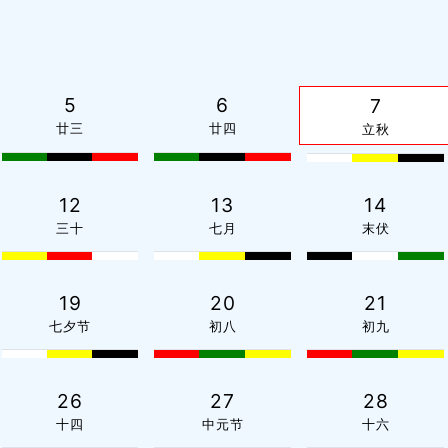
5
6
7
廿三
廿四
立秋
12
13
14
三十
七月
末伏
19
20
21
七夕节
初八
初九
26
27
28
十四
中元节
十六