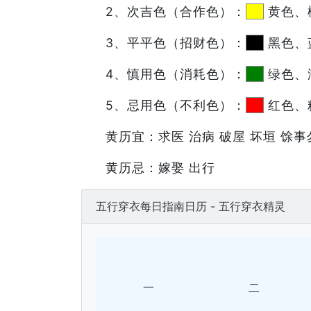
2、次吉色（合作色）：
黄色、
3、平平色（招财色）：
黑色、
4、慎用色（消耗色）：
绿色、
5、忌用色（不利色）：
红色、
黄历宜：求医 治病 破屋 坏垣 馀事
黄历忌：嫁娶 出行
五行穿衣每日指南日历 - 五行穿衣精灵
一
二