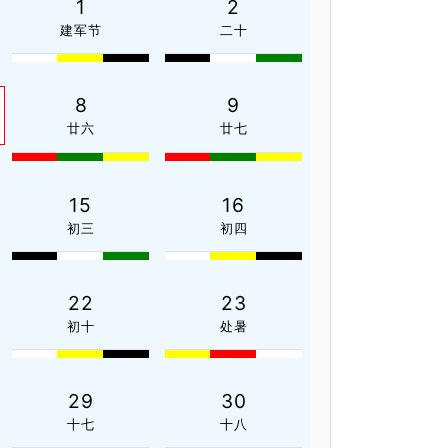
1
2
建军节
二十
8
9
廿六
廿七
15
16
初三
初四
22
23
初十
处暑
29
30
十七
十八