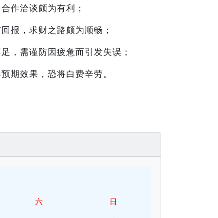
，合作洽谈颇为有利；
有回报，求财之路颇为顺畅；
不足，需谨防因疲惫而引发失误；
得预期效果，恐将白费辛劳。
六
日