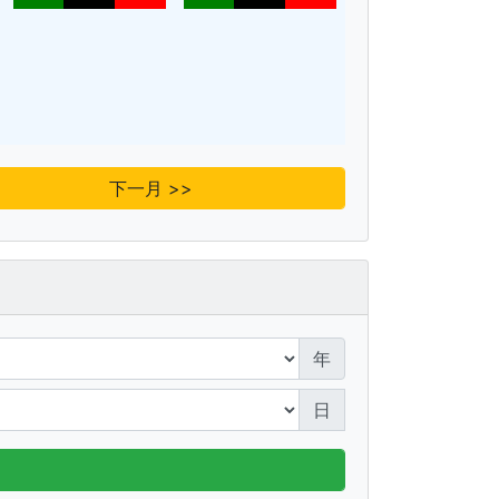
下一月 >>
年
日