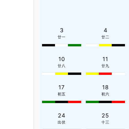
3
4
廿一
廿二
10
11
廿八
廿九
17
18
初五
初六
24
25
出伏
十三