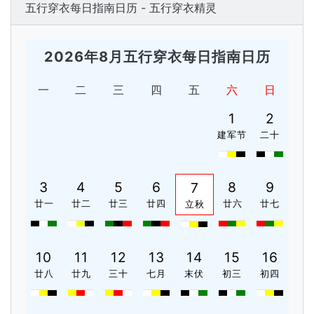
五行穿衣每日指南日历 - 五行穿衣精灵
2026年8月五行穿衣每日指南日历
一
二
三
四
五
六
日
1
2
建军节
二十
3
4
5
6
8
9
7
廿一
廿二
廿三
廿四
廿六
廿七
立秋
10
11
12
13
14
15
16
廿八
廿九
三十
七月
末伏
初三
初四