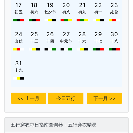
17
18
19
20
21
22
23
初五
初六
七夕节
初八
初九
初十
处暑
24
25
26
27
28
29
30
出伏
十三
十四
中元节
十六
十七
十八
31
十九
<< 上一月
今日五行
下一月 >>
五行穿衣每日指南查询器 - 五行穿衣精灵