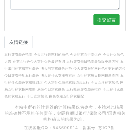
提交留言
友情链接
五行穿衣颜色指南
今天五行最吉利的颜色
今天穿衣五行幸运色
今天什么颜色
大吉
穿衣五行色今天穿什么色最好查询
五行穿衣每日指南最新版更新内容
五
行出门穿衣服吉利颜色
明天的穿衣颜色运势
今天穿衣服的幸运色和财运的方位
今日穿衣搭配五行颜色
明天穿什么衣服有财运
五行穿衣每日指南最新查询
五
行穿什么颜色衣服旺财运
今天穿什么颜色衣服适合五行
今日五形穿衣颜色
网
易五行穿衣指南攻略
易经今日穿衣颜色
五行旺运穿衣颜色推荐
今天穿什么颜
色的衣服五行
今日宜穿颜色
白色衣服五行穿衣搭配
本站中所有的计算器的计算结果仅供参考，本站对此结果
的准确性不承担任何责任，实际数额以银行/保险公司/国家相关
机构确认的结果为准。
在线客服QQ：543690914，备案号:
苏ICP备