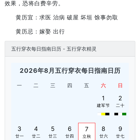
效果，恐将白费辛劳。
黄历宜：求医 治病 破屋 坏垣 馀事勿取
黄历忌：嫁娶 出行
五行穿衣每日指南日历 - 五行穿衣精灵
2026年8月五行穿衣每日指南日历
一
二
三
四
五
六
日
1
2
建军节
二十
3
4
5
6
8
9
7
廿一
廿二
廿三
廿四
廿六
廿七
立秋