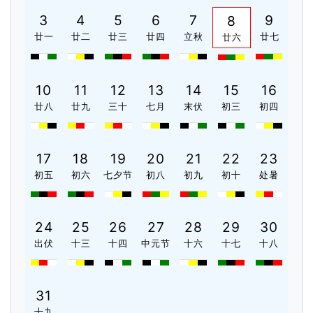
3
4
5
6
7
9
8
廿一
廿二
廿三
廿四
立秋
廿七
廿六
10
11
12
13
14
15
16
廿八
廿九
三十
七月
末伏
初三
初四
17
18
19
20
21
22
23
初五
初六
七夕节
初八
初九
初十
处暑
24
25
26
27
28
29
30
出伏
十三
十四
中元节
十六
十七
十八
31
十九