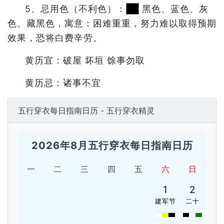
5、忌用色（不利色）：
黑色、蓝色、灰
色、藏黑色，寓意：困难重重，努力难以取得预期
效果，恐将白费辛劳。
黄历宜：破屋 坏垣 馀事勿取
黄历忌：诸事不宜
五行穿衣每日指南日历 - 五行穿衣精灵
2026年8月五行穿衣每日指南日历
一
二
三
四
五
六
日
1
2
建军节
二十