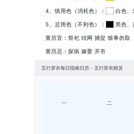
4、慎用色（消耗色）：
白色、
5、忌用色（不利色）：
黑色、
黄历宜：祭祀 结网 捕捉 馀事勿取
黄历忌：探病 嫁娶 开市
五行穿衣每日指南日历 - 五行穿衣精灵
一
二