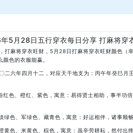
26年5月28日五行穿衣每日分享 打麻将穿
分享，打麻将穿衣旺财，5月28日打麻将穿衣旺财颜色
么颜色的衣服能赢。
：二〇二六年四月十二，对应天干地支为：丙午年癸巳
粉红色、橙红、紫色，寓意：易得贤士相助，事半功倍
淡绿色、军绿色、藏青色，寓意：好运相伴，诸事顺
橙黄色、米黄色、棕色，寓意：虽辛劳耕耘，然付出