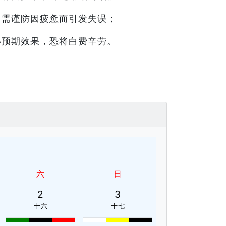
，需谨防因疲惫而引发失误；
得预期效果，恐将白费辛劳。
六
日
2
3
十六
十七