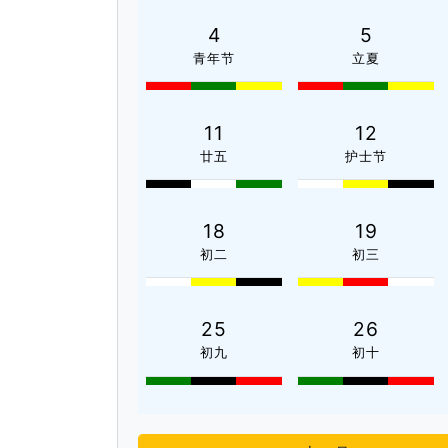
4
5
青年节
立夏
11
12
廿五
护士节
18
19
初二
初三
25
26
初九
初十