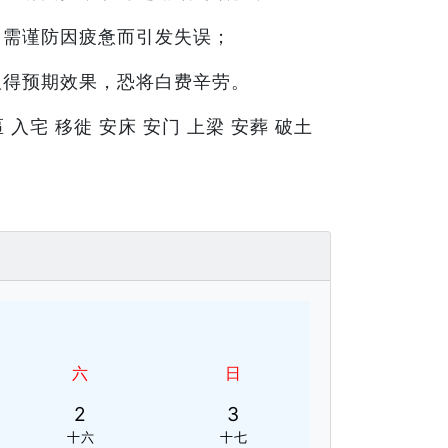
，需谨防因疲惫而引发失误；
取得预期效果，恐将白费辛劳。
 入宅 移徙 安床 安门 上梁 安葬 破土
六
日
2
3
十六
十七