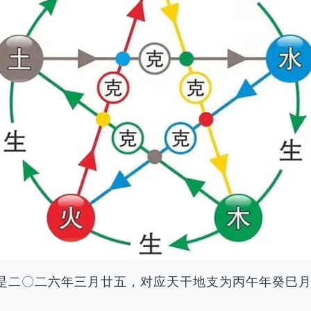
农历是二〇二六年三月廿五，对应天干地支为丙午年癸巳