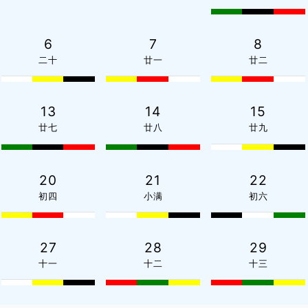
6
7
8
二十
廿一
廿二
13
14
15
廿七
廿八
廿九
20
21
22
初四
小满
初六
27
28
29
十一
十二
十三