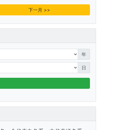
下一月 >>
年
日