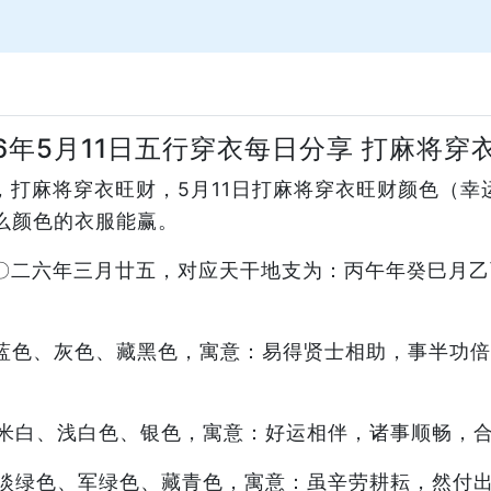
26年5月11日五行穿衣每日分享 打麻将穿
分享，打麻将穿衣旺财，5月11日打麻将穿衣旺财颜色（
么颜色的衣服能赢。
：二〇二六年三月廿五，对应天干地支为：丙午年癸巳月
蓝色、灰色、藏黑色，寓意：易得贤士相助，事半功倍
米白、浅白色、银色，寓意：好运相伴，诸事顺畅，
淡绿色、军绿色、藏青色，寓意：虽辛劳耕耘，然付