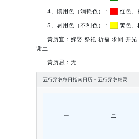
4、慎用色（消耗色）：
红色、
5、忌用色（不利色）：
黄色、
黄历宜：嫁娶 祭祀 祈福 求嗣 开光 
谢土
黄历忌：无
五行穿衣每日指南日历 - 五行穿衣精灵
一
二