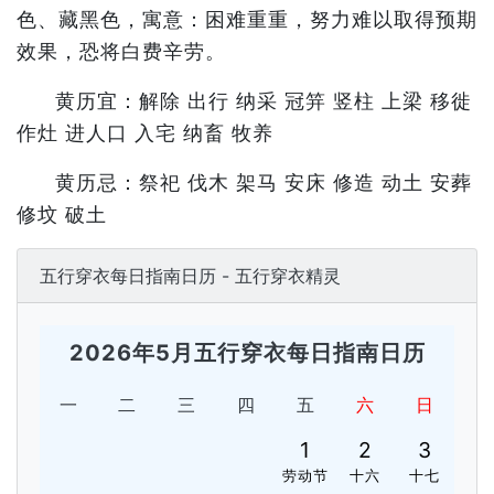
色、藏黑色，寓意：困难重重，努力难以取得预期
效果，恐将白费辛劳。
黄历宜：解除 出行 纳采 冠笄 竖柱 上梁 移徙
作灶 进人口 入宅 纳畜 牧养
黄历忌：祭祀 伐木 架马 安床 修造 动土 安葬
修坟 破土
五行穿衣每日指南日历 - 五行穿衣精灵
2026年5月五行穿衣每日指南日历
一
二
三
四
五
六
日
1
2
3
劳动节
十六
十七