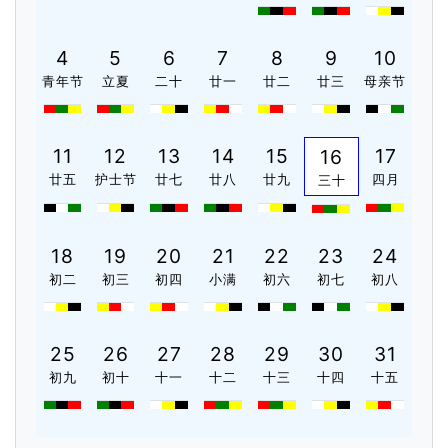
4
5
6
7
8
9
10
青年节
立夏
二十
廿一
廿二
廿三
母亲节
11
12
13
14
15
17
16
廿五
护士节
廿七
廿八
廿九
四月
三十
18
19
20
21
22
23
24
初二
初三
初四
小满
初六
初七
初八
25
26
27
28
29
30
31
初九
初十
十一
十二
十三
十四
十五