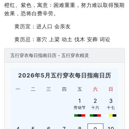
橙红、紫色，寓意：困难重重，努力难以取得预期
效果，恐将白费辛劳。
黄历宜：进人口 会亲友
黄历忌：塞穴 上梁 动土 伐木 安葬 词讼
五行穿衣每日指南日历 - 五行穿衣精灵
2026年5月五行穿衣每日指南日历
一
二
三
四
五
六
日
1
2
3
劳动节
十六
十七