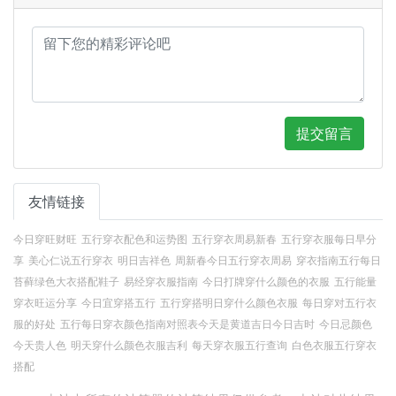
提交留言
友情链接
今日穿旺财旺
五行穿衣配色和运势图
五行穿衣周易新春
五行穿衣服每日早分
享
美心仁说五行穿衣
明日吉祥色
周新春今日五行穿衣周易
穿衣指南五行每日
苔藓绿色大衣搭配鞋子
易经穿衣服指南
今日打牌穿什么颜色的衣服
五行能量
穿衣旺运分享
今日宜穿搭五行
五行穿搭明日穿什么颜色衣服
每日穿对五行衣
服的好处
五行每日穿衣颜色指南对照表今天是黄道吉日今日吉时
今日忌颜色
今天贵人色
明天穿什么颜色衣服吉利
每天穿衣服五行查询
白色衣服五行穿衣
搭配