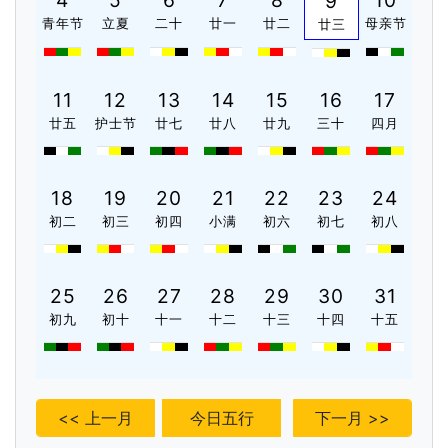
4
5
6
7
8
10
9
青年节
立夏
二十
廿一
廿二
母亲节
廿三
11
12
13
14
15
16
17
廿五
护士节
廿七
廿八
廿九
三十
四月
18
19
20
21
22
23
24
初二
初三
初四
小满
初六
初七
初八
25
26
27
28
29
30
31
初九
初十
十一
十二
十三
十四
十五
<< 上一月
今日五行
下一月 >>