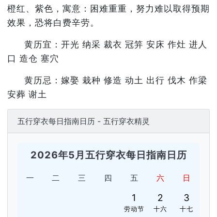
橙红、紫色，寓意：困难重重，努力难以取得预期
效果，恐将白费辛劳。
黄历宜：开光 纳采 裁衣 冠笄 安床 作灶 进人
口 造仓 塞穴
黄历忌：嫁娶 栽种 修造 动土 出行 伐木 作梁
安葬 谢土
五行穿衣每日指南日历 - 五行穿衣精灵
2026年5月五行穿衣每日指南日历
一
二
三
四
五
六
日
1
2
3
劳动节
十六
十七