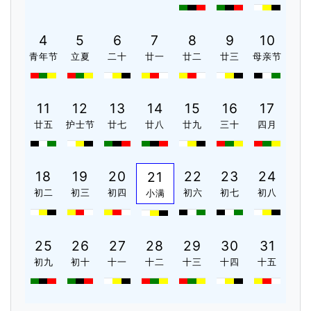
4
5
6
7
8
9
10
青年节
立夏
二十
廿一
廿二
廿三
母亲节
11
12
13
14
15
16
17
廿五
护士节
廿七
廿八
廿九
三十
四月
18
19
20
22
23
24
21
初二
初三
初四
初六
初七
初八
小满
25
26
27
28
29
30
31
初九
初十
十一
十二
十三
十四
十五