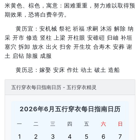
米黄色、棕色，寓意：困难重重，努力难以取得预
期效果，恐将白费辛劳。
黄历宜：安机械 祭祀 祈福 求嗣 沐浴 解除 纳
采 开市 修造 竖柱 上梁 开柱眼 安碓磑 归岫 补垣
塞穴 拆卸 放水 出火 扫舍 开生坟 合寿木 安葬 谢
土 启钻 除服 成服
黄历忌：嫁娶 安床 作灶 动土 破土 造船
五行穿衣每日指南日历 - 五行穿衣精灵
2026年6月五行穿衣每日指南日历
一
二
三
四
五
六
日
1
2
3
4
5
6
7