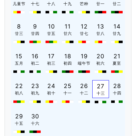
儿童节
十七
十八
十九
芒种
廿一
廿二
8
9
10
11
12
13
14
廿三
廿四
廿五
廿六
廿七
廿八
廿九
15
16
17
18
19
20
21
五月
初二
初三
初四
端午节
初六
夏至
22
23
24
25
26
28
27
初八
初九
初十
十一
十二
十四
十三
29
30
十五
十六