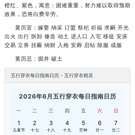
橙红、紫色，寓意：困难重重，努力难以取得预期
效果，恐将白费辛劳。
黄历宜：嫁娶 纳采 订盟 祭祀 祈福 求嗣 开光
出火 出行 拆卸 修造 动土 进人口 入宅 移徙 安床
交易 立券 挂匾 纳财 入殓 安葬 启钻 除服 成服
黄历忌：掘井 破土
五行穿衣每日指南日历 - 五行穿衣精灵
2026年6月五行穿衣每日指南日历
一
二
三
四
五
六
日
1
2
3
4
5
6
7
儿童节
十七
十八
十九
芒种
廿一
廿二