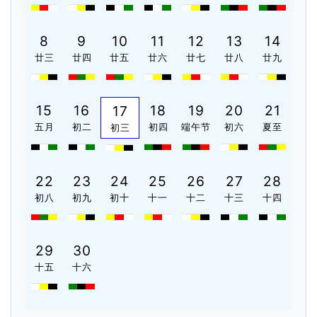
8
9
10
11
12
13
14
廿三
廿四
廿五
廿六
廿七
廿八
廿九
15
16
18
19
20
21
17
五月
初二
初四
端午节
初六
夏至
初三
22
23
24
25
26
27
28
初八
初九
初十
十一
十二
十三
十四
29
30
十五
十六