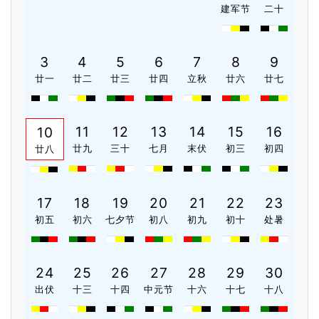
建军节
二十
3
4
5
6
7
8
9
廿一
廿二
廿三
廿四
立秋
廿六
廿七
11
12
13
14
15
16
10
廿九
三十
七月
末伏
初三
初四
廿八
17
18
19
20
21
22
23
初五
初六
七夕节
初八
初九
初十
处暑
24
25
26
27
28
29
30
出伏
十三
十四
中元节
十六
十七
十八