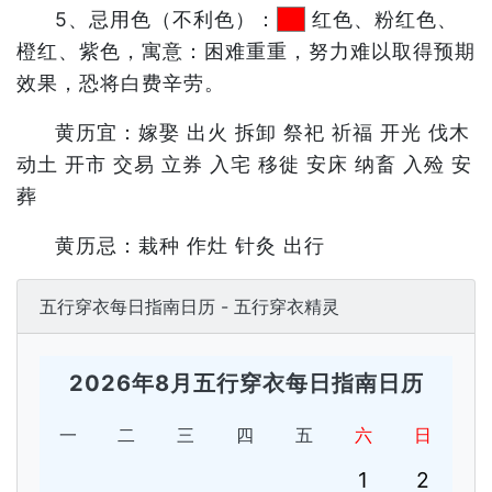
5、忌用色（不利色）：
红色、粉红色、
橙红、紫色，寓意：困难重重，努力难以取得预期
效果，恐将白费辛劳。
黄历宜：嫁娶 出火 拆卸 祭祀 祈福 开光 伐木
动土 开市 交易 立券 入宅 移徙 安床 纳畜 入殓 安
葬
黄历忌：栽种 作灶 针灸 出行
五行穿衣每日指南日历 - 五行穿衣精灵
2026年8月五行穿衣每日指南日历
一
二
三
四
五
六
日
1
2