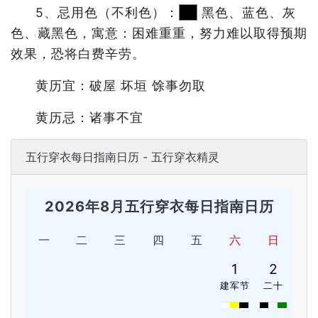
5、忌用色（不利色）：
黑色、蓝色、灰
色、藏黑色，寓意：困难重重，努力难以取得预期
效果，恐将白费辛劳。
黄历宜：破屋 坏垣 馀事勿取
黄历忌：诸事不宜
五行穿衣每日指南日历 - 五行穿衣精灵
2026年8月五行穿衣每日指南日历
一
二
三
四
五
六
日
1
2
建军节
二十