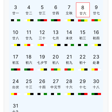
3
4
5
6
7
9
8
廿一
廿二
廿三
廿四
立秋
廿七
廿六
10
11
12
13
14
15
16
廿八
廿九
三十
七月
末伏
初三
初四
17
18
19
20
21
22
23
初五
初六
七夕节
初八
初九
初十
处暑
24
25
26
27
28
29
30
出伏
十三
十四
中元节
十六
十七
十八
31
十九