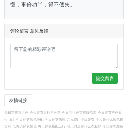
慢，事倍功半，得不偿失。
评论留言 意见反馈
提交留言
友情链接
每日穿衣五行色
今天穿衣五行早分享
今日五行色穿衣服指南
今日穿衣吉色五
行
五行今日穿衣颜色搭配
今日穿衣指数
九元道门今日穿衣
今天是什么颜色最
吉利
老黄历穿衣颜色
每日穿衣搭配五行
明天财运穿什么衣服好
今日穿衣颜色