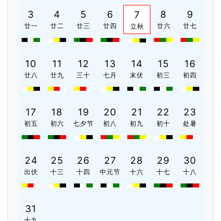
3
4
5
6
8
9
7
廿一
廿二
廿三
廿四
廿六
廿七
立秋
10
11
12
13
14
15
16
廿八
廿九
三十
七月
末伏
初三
初四
17
18
19
20
21
22
23
初五
初六
七夕节
初八
初九
初十
处暑
24
25
26
27
28
29
30
出伏
十三
十四
中元节
十六
十七
十八
31
十九