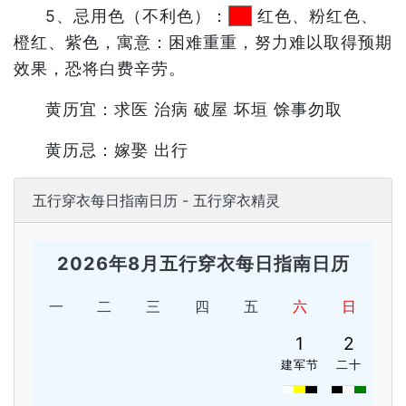
5、忌用色（不利色）：
红色、粉红色、
橙红、紫色，寓意：困难重重，努力难以取得预期
效果，恐将白费辛劳。
黄历宜：求医 治病 破屋 坏垣 馀事勿取
黄历忌：嫁娶 出行
五行穿衣每日指南日历 - 五行穿衣精灵
2026年8月五行穿衣每日指南日历
一
二
三
四
五
六
日
1
2
建军节
二十