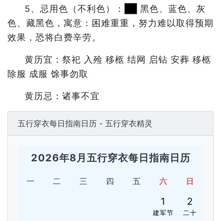
5、忌用色（不利色）：
黑色、蓝色、灰
色、藏黑色，寓意：困难重重，努力难以取得预期
效果，恐将白费辛劳。
黄历宜：祭祀 入殓 移柩 结网 启钻 安葬 移柩
除服 成服 馀事勿取
黄历忌：诸事不宜
五行穿衣每日指南日历 - 五行穿衣精灵
2026年8月五行穿衣每日指南日历
一
二
三
四
五
六
日
1
2
建军节
二十