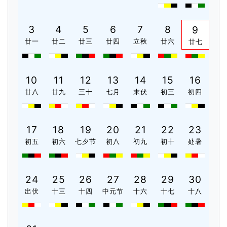
3
4
5
6
7
8
9
廿一
廿二
廿三
廿四
立秋
廿六
廿七
10
11
12
13
14
15
16
廿八
廿九
三十
七月
末伏
初三
初四
17
18
19
20
21
22
23
初五
初六
七夕节
初八
初九
初十
处暑
24
25
26
27
28
29
30
出伏
十三
十四
中元节
十六
十七
十八