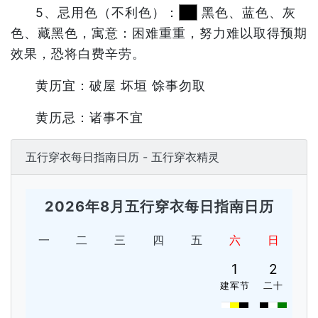
5、忌用色（不利色）：
黑色、蓝色、灰
色、藏黑色，寓意：困难重重，努力难以取得预期
效果，恐将白费辛劳。
黄历宜：破屋 坏垣 馀事勿取
黄历忌：诸事不宜
五行穿衣每日指南日历 - 五行穿衣精灵
2026年8月五行穿衣每日指南日历
一
二
三
四
五
六
日
1
2
建军节
二十