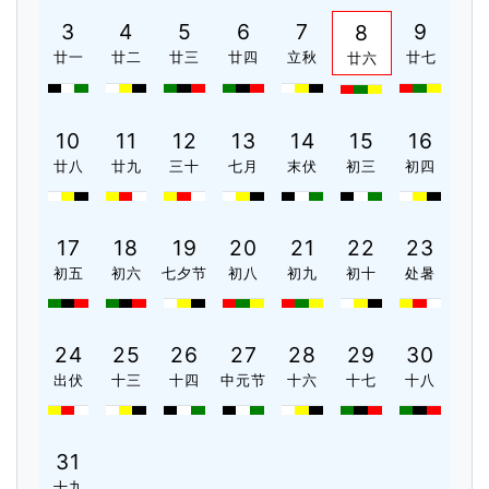
3
4
5
6
7
9
8
廿一
廿二
廿三
廿四
立秋
廿七
廿六
10
11
12
13
14
15
16
廿八
廿九
三十
七月
末伏
初三
初四
17
18
19
20
21
22
23
初五
初六
七夕节
初八
初九
初十
处暑
24
25
26
27
28
29
30
出伏
十三
十四
中元节
十六
十七
十八
31
十九